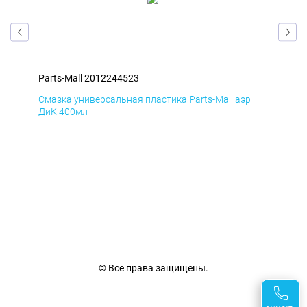
Parts-Mall 2012244523
Par
Смазка универсальная пластика Parts-Mall аэр
Сма
ДиК 400мл
ПхВ
© Все права защищены.