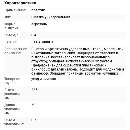
Характеристики
Применение:
пластик
Тип:
Смазка универсальная
Форма
аэрозоль
выпуска:
Объём, л:
0.4
EAN-13:
PXCAC008LR
Расширенное
Быстро и эффективно удаляет пыль, грязь, масляные и
описание:
никотиновые загрязнения. Защищает от старения и
выгорания, восстанавливает первоначальную
структуру, обладает антистатическим эффектом.
Предназначен для обработки пластиковых и
виниловых деталей салона. Подходит для молдингов и
бамперов. Обладает приятным ароматом клубники.
Товарная
уход и очистка
группа:
Высота
235
упаковки,
мм:
Длина
50
упаковки,
мм:
Объем
0.7
упаковки, л: