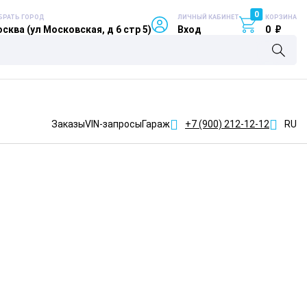
0
БРАТЬ ГОРОД
ЛИЧНЫЙ КАБИНЕТ
КОРЗИНА
сква (ул Московская, д 6 стр 5)
Вход
0
₽
Заказы
VIN-запросы
Гараж
+7 (900)
212-12-12
RU