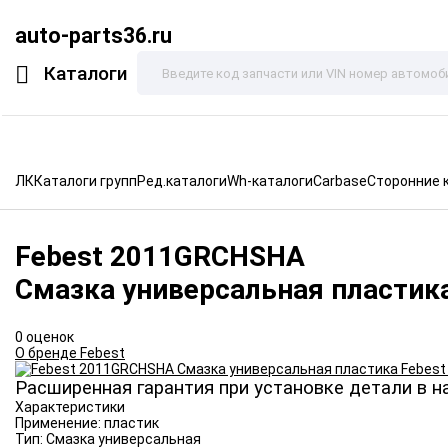
auto-parts36.ru
Каталоги
ЛК
Каталоги групп
Ред.каталоги
Wh-каталоги
Carbase
Сторонние 
Febest
2011GRCHSHA
Смазка универсальная пластик
0 оценок
О бренде Febest
Расширенная гарантия при установке детали в н
Характеристики
Применение:
пластик
Тип:
Смазка универсальная